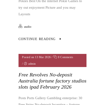
Pokies Best On the internet Pokie Games to
try out enjoyment Picture and you may
Layouts
audio
CONTINUE READING
Posted on 13 Mar 2026
/
0 Comments
/
admin
Free Revolves No-deposit
Australia fortune factory studios
slots ipad February 2026
Posts Ports Gallery Gambling enterprise: 30
Free Spins No-deposit Incentive – fortune