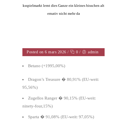
ksspielmarkt lernt dies Ganze ein kleines bisschen alt
ernativ nicht mehr da
Posted on 6 mars 2026
/
0
/
admin
Betano (+1995,00%)
Dragon’s Treasure � 80,91% (EU-weit:
95,56%)
Zugellos Ranger � 90,15% (EU-weit:
ninety-four,15%)
Sparta � 91,08% (EU-weit: 97,05%)