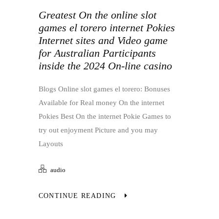
Greatest On the online slot
games el torero internet Pokies
Internet sites and Video game
for Australian Participants
inside the 2024 On-line casino
Blogs Online slot games el torero: Bonuses
Available for Real money On the internet
Pokies Best On the internet Pokie Games to
try out enjoyment Picture and you may
Layouts
audio
CONTINUE READING