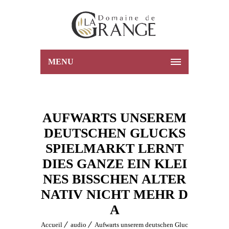
MENU
AUFWARTS UNSEREM
DEUTSCHEN GLUCKS
SPIELMARKT LERNT
DIES GANZE EIN KLEI
NES BISSCHEN ALTER
NATIV NICHT MEHR D
A
Accueil
audio
Aufwarts unserem deutschen Gluc