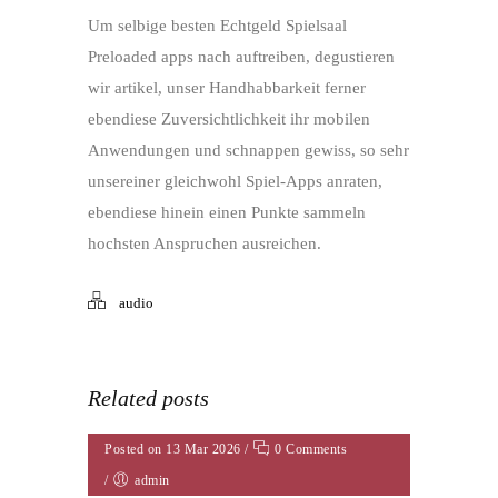
Um selbige besten Echtgeld Spielsaal
Preloaded apps nach auftreiben, degustieren
wir artikel, unser Handhabbarkeit ferner
ebendiese Zuversichtlichkeit ihr mobilen
Anwendungen und schnappen gewiss, so sehr
unsereiner gleichwohl Spiel-Apps anraten,
ebendiese hinein einen Punkte sammeln
hochsten Anspruchen ausreichen.
audio
Related posts
Posted on 13 Mar 2026
/
0 Comments
/
admin