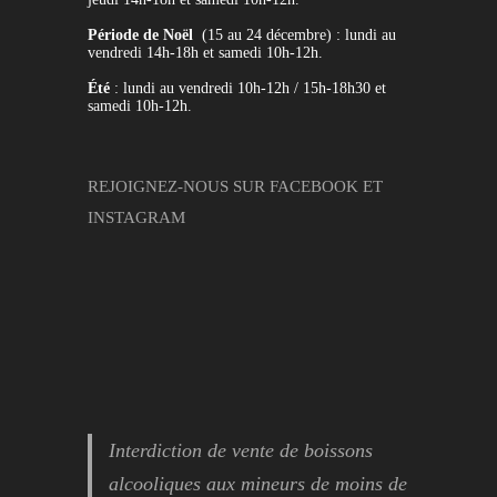
Période de Noël
(15 au 24 décembre) : lundi au
vendredi 14h-18h et samedi 10h-12h.
Été
: lundi au vendredi 10h-12h / 15h-18h30 et
samedi 10h-12h.
REJOIGNEZ-NOUS SUR
FACEBOOK
ET
INSTAGRAM
Interdiction de vente de boissons
alcooliques aux mineurs de moins de