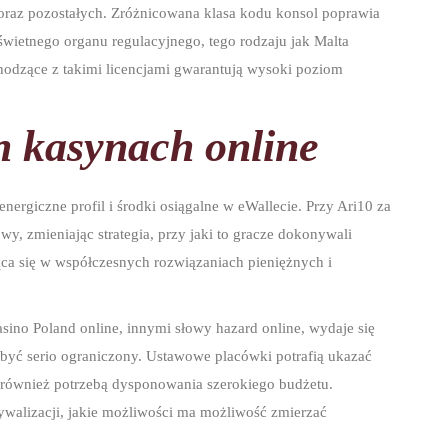
 oraz pozostałych. Zróżnicowana klasa kodu konsol poprawia
świetnego organu regulacyjnego, tego rodzaju jak Malta
odzące z takimi licencjami gwarantują wysoki poziom
ch kasynach online
nergiczne profil i środki osiągalne w eWallecie. Przy Ari10 za
, zmieniając strategia, przy jaki to gracze dokonywali
jąca się w współczesnych rozwiązaniach pieniężnych i
sino Poland online, innymi słowy hazard online, wydaje się
być serio ograniczony. Ustawowe placówki potrafią ukazać
 i również potrzebą dysponowania szerokiego budżetu.
rywalizacji, jakie możliwości ma możliwość zmierzać