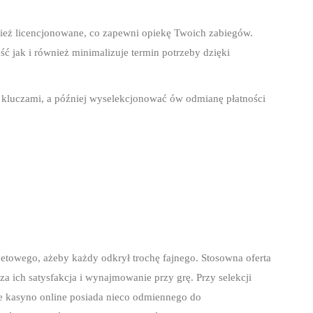
wnież licencjonowane, co zapewni opiekę Twoich zabiegów.
ć jak i również minimalizuje termin potrzeby dzięki
 kluczami, a później wyselekcjonować ów odmianę płatności
etowego, ażeby każdy odkrył trochę fajnego. Stosowna oferta
a ich satysfakcja i wynajmowanie przy grę. Przy selekcji
ie kasyno online posiada nieco odmiennego do