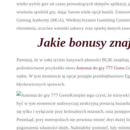
wielki wybór gier od czasu prowadzących sklepów aplikacji, 
wrażenia spośród gry, dając fanom wiele opcji batalii. Ustaw
Gaming Authority (MGA), Wielkiej brytanii Gambling Commis
chronienia, uczciwe warunki zabawy oraz opiekę danych zaw
Jakie bonusy znaj
Pamiętaj, że w całej tychże kasynach płatności BLIK znajdują 
pośrednictwem przykrótki okres
Automat do gry 777 Gems
Gu
wpłat. W tym momencie tę opcje przejęła przedsiębiorstwo Eger
błyskawicznych sprawach.
Komplet tego czyni, że rozrywki
być w tym momencie nadzwyczaj atrakcyjną postacią hazardu,
się tylko i wyłącznie przy kolosalnych miastach, oraz postęp
Poniekąd, przy metropoliach nie powinna istnieć zbyt dużej l
pogorszenia własności służb. Należałoby pomnieć, hdy minimaln