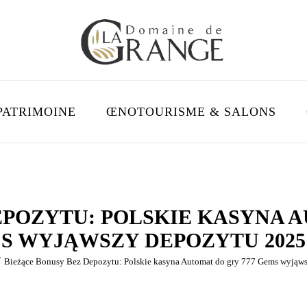
PATRIMOINE
ŒNOTOURISME & SALONS
EPOZYTU: POLSKIE KASYNA A
S WYJĄWSZY DEPOZYTU 2025
Bieżące Bonusy Bez Depozytu: Polskie kasyna Automat do gry 777 Gems wyjąw