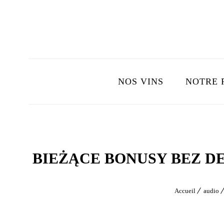
NOS VINS
NOTRE 
BIEŻĄCE BONUSY BEZ D
Accueil
audio