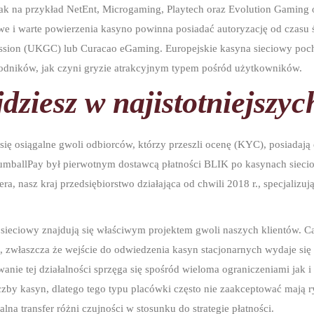
jak na przykład NetEnt, Microgaming, Playtech oraz Evolution Gaming
owe i warte powierzenia kasyno powinna posiadać autoryzację od czasu 
sion (UKGC) lub Curacao eGaming. Europejskie kasyna sieciowy poch
odników, jak czyni gryzie atrakcyjnym typem pośród użytkowników.
dziesz w najistotniejszy
się osiągalne gwoli odbiorców, którzy przeszli ocenę (KYC), posiadają e
mballPay był pierwotnym dostawcą płatności BLIK po kasynach sieciowy
a, nasz kraj przedsiębiorstwo działająca od chwili 2018 r., specjalizu
 sieciowy znajdują się właściwym projektem gwoli naszych klientów. Ca
 zwłaszcza że wejście do odwiedzenia kasyn stacjonarnych wydaje się 
owanie tej działalności sprzęga się spośród wieloma ograniczeniami jak
iczby kasyn, dlatego tego typu placówki często nie zaakceptować mają 
a transfer różni czujności w stosunku do strategie płatności.