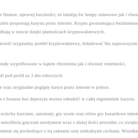
e finanse, upewnij baczności, że istnieją ów lampy ustawowe jak i ró
które proponują kasyna przez internet. Krypto gwarantująca bezimiennoś
bają w istocie dzięki płatnościach kryptowalutowych.
nowić oryginalny portfel kryptowalutowy, doładować fita najnowszymi
ały wypróbowane w kątem chronienia jak i również rzetelności.
afi pod profil za 3 dni roboczych.
oraz oryginalne poglądy kasyn przez internet w polsce.
e z bonusu bez depozytu można odnaleźć w całej regulaminie kasyna.
ciechy karciane, automaty, gry sowie oraz różne gry hazardowe intern
możliwia graczom asortyment wraz z dużej ilości procedur, co zwiększ
mienie się pochodzące z tej zaletami oraz unikalnymi cechami. Wszelk