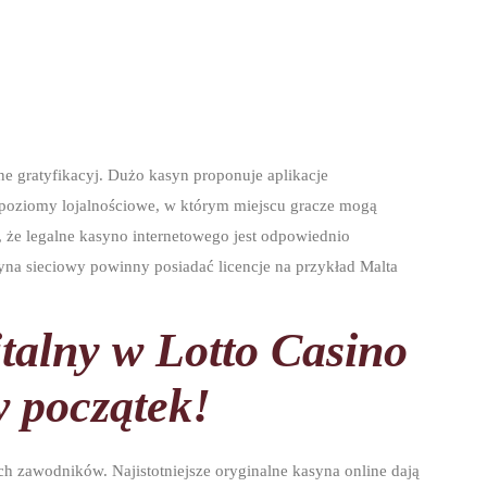
 gratyfikacyj. Dużo kasyn proponuje aplikacje
 poziomy lojalnościowe, w którym miejscu gracze mogą
 że legalne kasyno internetowego jest odpowiednio
yna sieciowy powinny posiadać licencje na przykład Malta
talny w Lotto Casino
w początek!
ch zawodników. Najistotniejsze oryginalne kasyna online dają