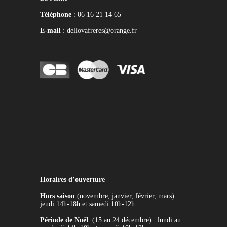
Téléphone
: 06 16 21 14 65
E-mail
: dellovafreres@orange.fr
Horaires d’ouverture
Hors saison
(novembre, janvier, février, mars) :
jeudi 14h-18h et samedi 10h-12h.
Période de Noël
(15 au 24 décembre) : lundi au