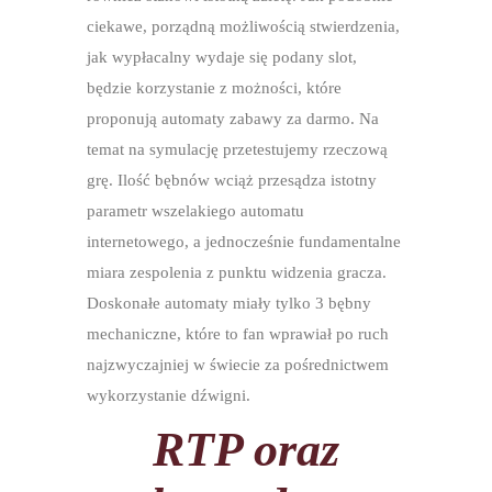
ciekawe, porządną możliwością stwierdzenia,
jak wypłacalny wydaje się podany slot,
będzie korzystanie z możności, które
proponują automaty zabawy za darmo. Na
temat na symulację przetestujemy rzeczową
grę. Ilość bębnów wciąż przesądza istotny
parametr wszelakiego automatu
internetowego, a jednocześnie fundamentalne
miara zespolenia z punktu widzenia gracza.
Doskonałe automaty miały tylko 3 bębny
mechaniczne, które to fan wprawiał po ruch
najzwyczajniej w świecie za pośrednictwem
wykorzystanie dźwigni.
RTP oraz