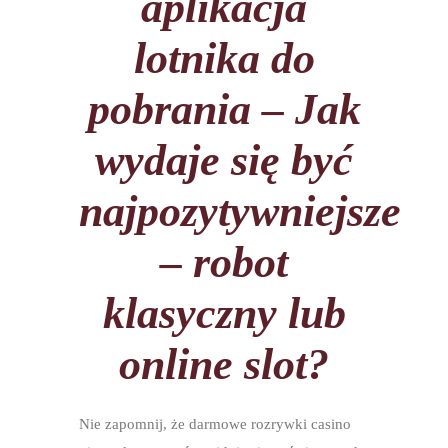
aplikacja
lotnika do
pobrania – Jak
wydaje się być
najpozytywniejsze
– robot
klasyczny lub
online slot?
Nie zapomnij, że darmowe rozrywki casino