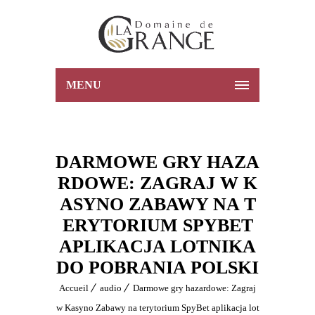
MENU
DARMOWE GRY HAZA
RDOWE: ZAGRAJ W K
ASYNO ZABAWY NA T
ERYTORIUM SPYBET
APLIKACJA LOTNIKA
DO POBRANIA POLSKI
Accueil
audio
Darmowe gry hazardowe: Zagraj
w Kasyno Zabawy na terytorium SpyBet aplikacja lot