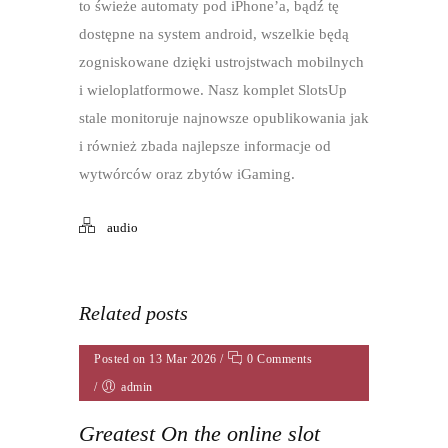
to świeże automaty pod iPhone’a, bądź tę
dostępne na system android, wszelkie będą
zogniskowane dzięki ustrojstwach mobilnych
i wieloplatformowe. Nasz komplet SlotsUp
stale monitoruje najnowsze opublikowania jak
i również zbada najlepsze informacje od
wytwórców oraz zbytów iGaming.
audio
Related posts
Posted on 13 Mar 2026
/
0 Comments
/
admin
Greatest On the online slot