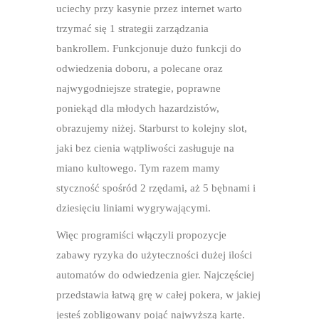
uciechy przy kasynie przez internet warto
trzymać się 1 strategii zarządzania
bankrollem. Funkcjonuje dużo funkcji do
odwiedzenia doboru, a polecane oraz
najwygodniejsze strategie, poprawne
poniekąd dla młodych hazardzistów,
obrazujemy niżej. Starburst to kolejny slot,
jaki bez cienia wątpliwości zasługuje na
miano kultowego. Tym razem mamy
styczność spośród 2 rzędami, aż 5 bębnami i
dziesięciu liniami wygrywającymi.
Więc programiści włączyli propozycje
zabawy ryzyka do użyteczności dużej ilości
automatów do odwiedzenia gier. Najczęściej
przedstawia łatwą grę w całej pokera, w jakiej
jesteś zobligowany pojąć najwyższą kartę.