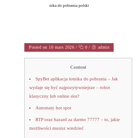
nika do pobrania polski
Posted on 10 mars 2026
/
0
/
admin
Content
SpyBet aplikacja lotnika do pobrania – Jak
wydaje się być najpozytywniejsze – robot
klasyczny lub online slot?
Automaty hot spot
RTP oraz hazard za darmo 77777 – to, jakie
możliwości musisz wiedzieć