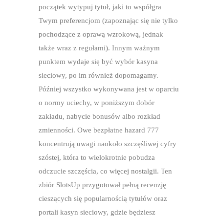
początek wytypuj tytuł, jaki to współgra
Twym preferencjom (zapoznając się nie tylko
pochodzące z oprawą wzrokową, jednak
także wraz z regułami). Innym ważnym
punktem wydaje się być wybór kasyna
sieciowy, po im również dopomagamy.
Później wszystko wykonywana jest w oparciu
o normy uciechy, w poniższym dobór
zakładu, nabycie bonusów albo rozkład
zmienności. Owe bezpłatne hazard 777
koncentrują uwagi naokoło szczęśliwej cyfry
szóstej, która to wielokrotnie pobudza
odczucie szczęścia, co więcej nostalgii. Ten
zbiór SlotsUp przygotował pełną recenzję
cieszących się popularnością tytułów oraz
portali kasyn sieciowy, gdzie będziesz