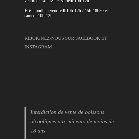
vendredi 14h-18h et samedi 10h-12h.
Été
: lundi au vendredi 10h-12h / 15h-18h30 et
samedi 10h-12h.
REJOIGNEZ-NOUS SUR
FACEBOOK
ET
INSTAGRAM
Interdiction de vente de boissons
alcooliques aux mineurs de moins de
18 ans.