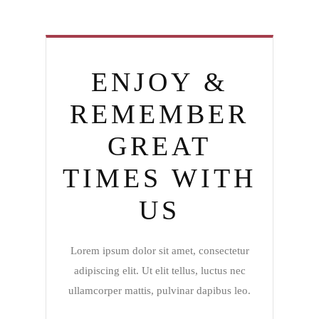
ENJOY &
REMEMBER
GREAT
TIMES WITH
US
Lorem ipsum dolor sit amet, consectetur
adipiscing elit. Ut elit tellus, luctus nec
ullamcorper mattis, pulvinar dapibus leo.