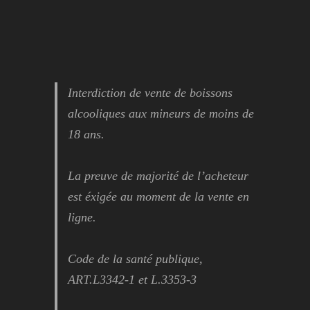
Interdiction de vente de boissons
alcooliques aux mineurs de moins de
18 ans.
La preuve de majorité de l’acheteur
est éxigée au moment de la vente en
ligne.
Code de la santé publique,
ART.L3342-1 et L.3353-3