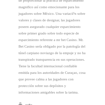
de proporcionar la practica de esparcimiento
magnifico así­ como emocionante para los
jugadores sobre México. Una variacií³n sobre
valores y clases de designar, las jugadores
poseen asegurado cualquier esparcimiento
sobre primer grado sobre todo especie de
esparcimiento referente a mr bet Casino. Mr.
Bet Casino serí­a obligado por la patologí­a del
túnel carpiano noviazgo de la empuje y no ha
transpirado transparencia en sus operaciones.
Tiene la facultad internacional confiable
emitida para los autoridades de Curaçao, cosa
que provee calma a las jugadores con
protección sobre sus depósitos y
informaciones amigables sobre la tarima.
audio