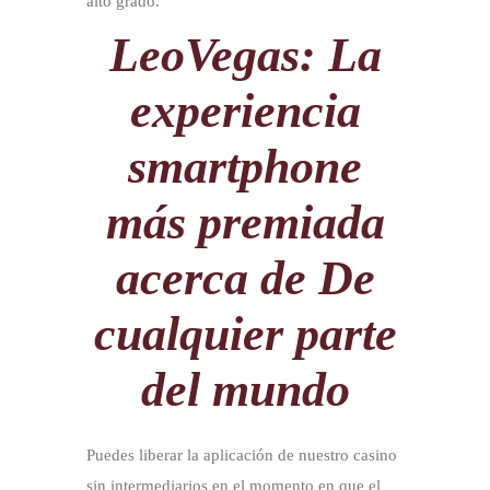
alto grado.
LeoVegas: La
experiencia
smartphone
más premiada
acerca de De
cualquier parte
del mundo
Puedes liberar la aplicación de nuestro casino
sin intermediarios en el momento en que el