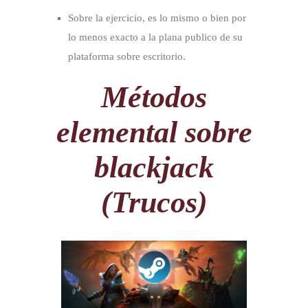
Sobre la ejercicio, es lo mismo o bien por
lo menos exacto a la plana publico de su
plataforma sobre escritorio.
Métodos
elemental sobre
blackjack
(Trucos)