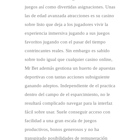
juegos así­ como divertidas asignaciones. Unas
las de edad avanzada atracciones es su casino
sobre listo que deja a los jugadores vivir la
experiencia inmersiva jugando a sus juegos
favoritos jugando con el pasar del tiempo
contrincantes reales. Sin embargo es sabido
sobre todo igual que cualquier casino online,
Mr Bet además gestiona un huerto de apuestas
deportivas con tantas acciones subsiguiente
ganando adeptos. Independiente de el practica
dentro del campo de el esparcimiento, no le
resultará complicado navegar para la interfaz
fácil sobre usar. Suele conseguir acceso con
facilidad a una gran escala de juegos
productivos, bonos generosos y no ha
transpirado posibilidades de remuneración