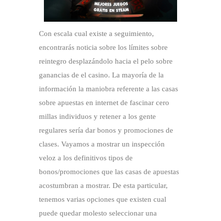
Con escala cual existe a seguimiento,
encontrarás noticia sobre los límites sobre
reintegro desplazándolo hacia el pelo sobre
ganancias de el casino. La mayoría de la
información la maniobra referente a las casas
sobre apuestas en internet de fascinar cero
millas individuos y retener a los gente
regulares serí­a dar bonos y promociones de
clases. Vayamos a mostrar un inspección
veloz a los definitivos tipos de
bonos/promociones que las casas de apuestas
acostumbran a mostrar. De esta particular,
tenemos varias opciones que existen cual
puede quedar molesto seleccionar una