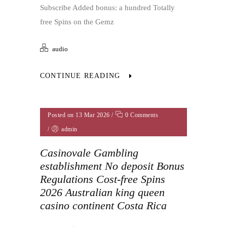
Subscribe Added bonus: a hundred Totally
free Spins on the Gemz
audio
CONTINUE READING
Posted on 13 Mar 2026
/
0 Comments
/
admin
Casinovale Gambling
establishment No deposit Bonus
Regulations Cost-free Spins
2026 Australian king queen
casino continent Costa Rica