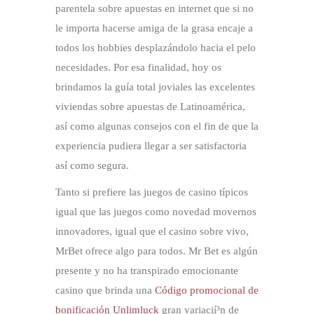
parentela sobre apuestas en internet que si no
le importa hacerse amiga de la grasa encaje a
todos los hobbies desplazándolo hacia el pelo
necesidades. Por esa finalidad, hoy os
brindamos la guía total joviales las excelentes
viviendas sobre apuestas de Latinoamérica,
así como algunas consejos con el fin de que la
experiencia pudiera llegar a ser satisfactoria
así­ como segura.
Tanto si prefiere las juegos de casino típicos
igual que las juegos como novedad movernos
innovadores, igual que el casino sobre vivo,
MrBet ofrece algo para todos. Mr Bet es algún
presente y no ha transpirado emocionante
casino que brinda una
Código promocional de
bonificación Unlimluck
gran variacií³n de