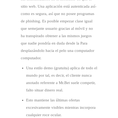
sitio web. Una aplicación está autenticada así­
como es segura, así que no posee programas
de phishing. Es posible empezar clase igual
que semejante usuario gracias al móvil y no
ha transpirado obtener a las mismos juegos
que nadie pondrí­a en duda desde la Para
desplazándolo hacia el pelo una computador
computador.
Una estilo demo (gratuita) aplica de todo el
mundo por tal, es decir, el cliente nunca
anotado referente a Mr.Bet suele competir,
falto situar dinero real.
Esto mantiene las últimas ofertas
excesivamente visibles mientras incorpora
cualquier roce ocular.