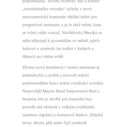
připomínána. Trochu exotický styl a kouzlo
„neviditelného rozsahu“ učinily z nové
mezoamerické komunity ideální místo pro
progresivní automaty a je to také místo, kam
se tvůrci stále vracejí. Návštěvníci Mexika se
stále připojují k pyramidám ve městě, jejich
bohové a symboly lze nalézt v kultech a
filmech po celém světě.
Zbrusu nová hratelnost v tomto automatu je
jednoduchá a rychlá a zároveň nabízí
profesionálům šanci získat vzrušující ocenění.
Nejnovější Mayan Head Empowered Reel z
Itzamna slot je skvělý pro hazardní hry,
protože má obrázek s velkým rozlišením,
snadnou regulaci a bonusové funkce. Získání
dvou, třiceti, pěti nebo čtyř symbolů