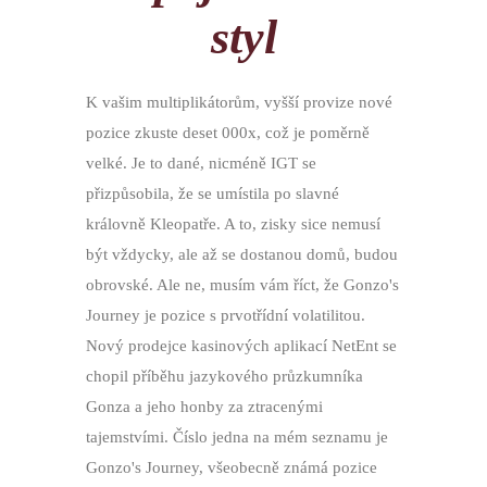
styl
K vašim multiplikátorům, vyšší provize nové
pozice zkuste deset 000x, což je poměrně
velké. Je to dané, nicméně IGT se
přizpůsobila, že se umístila po slavné
královně Kleopatře. A to, zisky sice nemusí
být vždycky, ale až se dostanou domů, budou
obrovské. Ale ne, musím vám říct, že Gonzo's
Journey je pozice s prvotřídní volatilitou.
Nový prodejce kasinových aplikací NetEnt se
chopil příběhu jazykového průzkumníka
Gonza a jeho honby za ztracenými
tajemstvími. Číslo jedna na mém seznamu je
Gonzo's Journey, všeobecně známá pozice