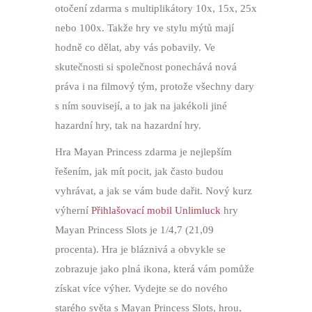
otočení zdarma s multiplikátory 10x, 15x, 25x
nebo 100x. Takže hry ve stylu mýtů mají
hodně co dělat, aby vás pobavily. Ve
skutečnosti si společnost ponechává nová
práva i na filmový tým, protože všechny dary
s ním souvisejí, a to jak na jakékoli jiné
hazardní hry, tak na hazardní hry.
Hra Mayan Princess zdarma je nejlepším
řešením, jak mít pocit, jak často budou
vyhrávat, a jak se vám bude dařit. Nový kurz
výherní
Přihlašovací mobil Unlimluck
hry
Mayan Princess Slots je 1/4,7 (21,09
procenta). Hra je bláznivá a obvykle se
zobrazuje jako plná ikona, která vám pomůže
získat více výher. Vydejte se do nového
starého světa s Mayan Princess Slots, hrou,