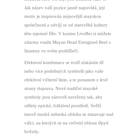
Jak název vaší pozice jasně napovídá, její
motiv je inspirován nejnovější mayskou
společností a odvíjí se od starověké kultury
této tajemné říše.
V kasinu LiveBet si můžete
zdarma vsadit Mayan Head Energized Reel z
Itzamny ve svém prohlížeči.
Efektivní kombinace se tvoří získáním tří
nebo více podobných symbolů jako vaše
efektivní výherní linie, a to posunem z levé
strany doprava. Nové tradiční mayské
symboly jsou zároveň navrženy tak, aby
sdílely epické, folklórní prostředí. Svěží
tmavě modrá nebeská obloha se ztmavuje nad
válci, na kterých se na večerní obloze třpytí
hvězdy.