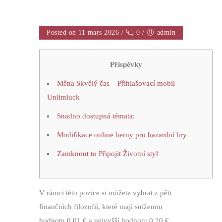
Posted on 11 mars 2026
/
0
/
admin
Příspěvky
Měna Skvělý čas – Přihlašovací mobil
Unlimluck
Snadno dostupná témata:
Modifikace online herny pro hazardní hry
Zamknout to Připojit Životní styl
V rámci této pozice si můžete vybrat z pěti
finančních filozofií, které mají sníženou
hodnotu 0,01 € a nejvyšší hodnotu 0,20 €.