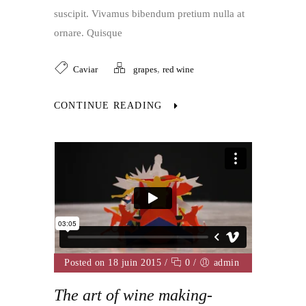
suscipit. Vivamus bibendum pretium nulla at
ornare. Quisque
,
Caviar
grapes
red wine
CONTINUE READING
Posted on 18 juin 2015
/
0
/
admin
The art of wine making-