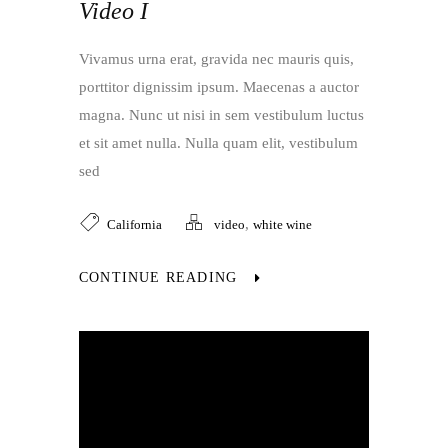
Video I
Vivamus urna erat, gravida nec mauris quis,
porttitor dignissim ipsum. Maecenas a auctor
magna. Nunc ut nisi in sem vestibulum luctus
et sit amet nulla. Nulla quam elit, vestibulum
sed
,
California
video
white wine
CONTINUE READING