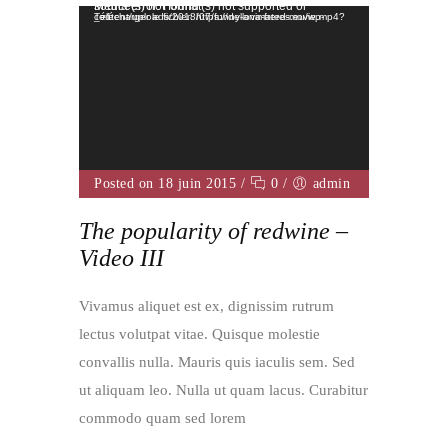
Lecteur vidéo
Media error: Format(s) not supported or source(s) not found
Télécharger le fichier: https://dellova-freres.eu/wp-content/uploads/2018/07/funny-animated-movie.mp4?_=1
Posted on 18 juin 2015
/
0
/
admin
The popularity of redwine –
Video III
Vivamus aliquet est ex, dignissim rutrum
lectus volutpat vitae. Quisque molestie
convallis nulla. Mauris quis iaculis sem. Sed
ut aliquam leo. Nulla ut quam lacus. Curabitur
commodo quam sed lorem