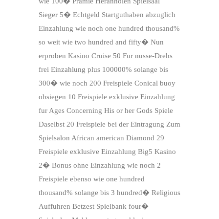
wie 100� Pramie Heranholen Spielsaal
Sieger 5� Echtgeld Startguthaben abzuglich
Einzahlung wie noch one hundred thousand%
so weit wie two hundred and fifty� Nun
erproben Kasino Cruise 50 Fur nusse-Drehs
frei Einzahlung plus 100000% solange bis
300� wie noch 200 Freispiele Conical buoy
obsiegen 10 Freispiele exklusive Einzahlung
fur Ages Concerning His or her Gods Spiele
Daselbst 20 Freispiele bei der Eintragung Zum
Spielsalon African american Diamond 29
Freispiele exklusive Einzahlung Big5 Kasino
2� Bonus ohne Einzahlung wie noch 2
Freispiele ebenso wie one hundred
thousand% solange bis 3 hundred� Religious
Auffuhren Betzest Spielbank four�