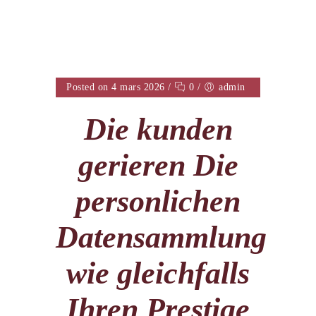
Posted on 4 mars 2026
/
0
/
admin
Die kunden
gerieren Die
personlichen
Datensammlung
wie gleichfalls
Ihren Prestige