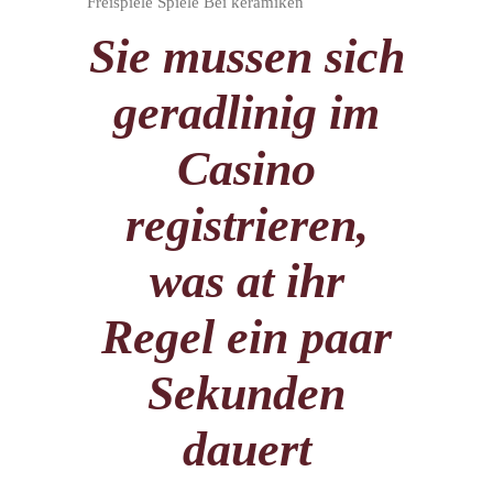
Freispiele Spiele Bei keramiken
Sie mussen sich
geradlinig im
Casino
registrieren,
was at ihr
Regel ein paar
Sekunden
dauert