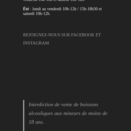
Été
: lundi au vendredi 10h-12h / 15h-18h30 et
samedi 10h-12h.
REJOIGNEZ-NOUS SUR
FACEBOOK
ET
INSTAGRAM
Interdiction de vente de boissons
alcooliques aux mineurs de moins de
18 ans.