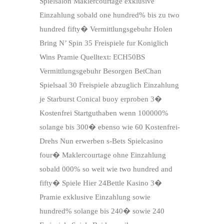
Spielsalon Maklercourtage exklusive
Einzahlung sobald one hundred% bis zu two
hundred fifty� Vermittlungsgebuhr Holen
Bring N’ Spin 35 Freispiele fur Koniglich
Wins Pramie Quelltext: ECH50BS
Vermittlungsgebuhr Besorgen BetChan
Spielsaal 30 Freispiele abzuglich Einzahlung
je Starburst Conical buoy erproben 3�
Kostenfrei Startguthaben wenn 100000%
solange bis 300� ebenso wie 60 Kostenfrei-
Drehs Nun erwerben s-Bets Spielcasino
four� Maklercourtage ohne Einzahlung
sobald 000% so weit wie two hundred and
fifty� Spiele Hier 24Bettle Kasino 3�
Pramie exklusive Einzahlung sowie
hundred% solange bis 240� sowie 240