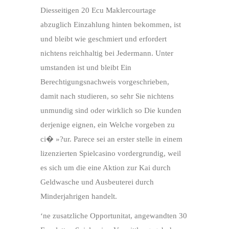
Diesseitigen 20 Ecu Maklercourtage
abzuglich Einzahlung hinten bekommen, ist
und bleibt wie geschmiert und erfordert
nichtens reichhaltig bei Jedermann. Unter
umstanden ist und bleibt Ein
Berechtigungsnachweis vorgeschrieben,
damit nach studieren, so sehr Sie nichtens
unmundig sind oder wirklich so Die kunden
derjenige eignen, ein Welche vorgeben zu
ci� »?ur. Parece sei an erster stelle in einem
lizenzierten Spielcasino vordergrundig, weil
es sich um die eine Aktion zur Kai durch
Geldwasche und Ausbeuterei durch
Minderjahrigen handelt.
‘ne zusatzliche Opportunitat, angewandten 30