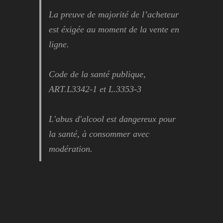
La preuve de majorité de l’acheteur
est éxigée au moment de la vente en
ligne.
Code de la santé publique,
ART.L3342-1 et L.3353-3
L'abus d'alcool est dangereux pour
la santé, à consommer avec
modération.