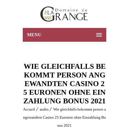
MENU
WIE GLEICHFALLS BE
KOMMT PERSON ANG
EWANDTEN CASINO 2
5 EURONEN OHNE EIN
ZAHLUNG BONUS 2021
Accueil
audio
Wie gleichfalls bekommt person a
ngewandten Casino 25 Euronen ohne Einzahlung Bo
nus 2021