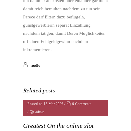
ihn dahinter auskosten oder einander gar nicht
damit reich bemuhen nachdem zu tun sein.
Parece darf Eltern dazu beflugeln,
gunstgewerblerin separat Einzahlung
nachdem tatigen, damit Deren Moglichkeiten
uff einen Echtgeldgewinn nachdem
inkrementieren.
audio
Related posts
Posted on 13 Mar 2026
/
0 Comments
/
admin
Greatest On the online slot